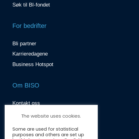
Søk til BI-fondet
For bedrifter
Bli partner
Karrieredagene
Business Hotspot
Om BISO
Kontakt oss
contact@biso.no
The website uses cookies.
Nydalsveien 37, 0484 Oslo
Some are used for statistical
purposes and others are set up