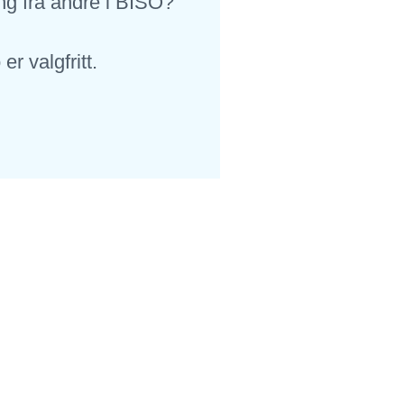
ng fra andre i BISO?
r valgfritt.