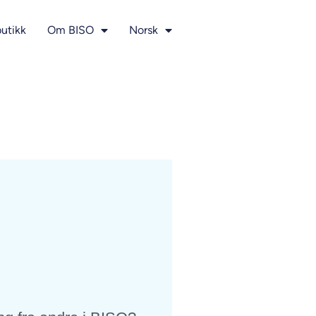
utikk
Om BISO
Norsk