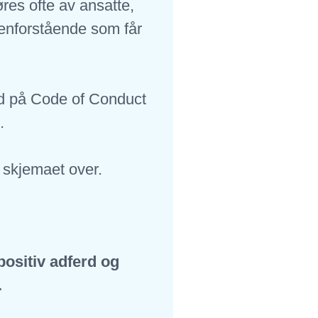
øres ofte av ansatte,
enforstående som får
dd på Code of Conduct
t.
 skjemaet over.
ositiv adferd og
.