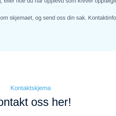
 eller noe du har opplevd som krever oppfølgi
m skjemaet, og send oss din sak. Kontaktinfo e
Kontaktskjema
ontakt oss her!