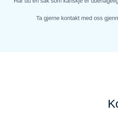
Har du en sak som kanskje er ubehagelig,
Ta gjerne kontakt med oss gjenno
K