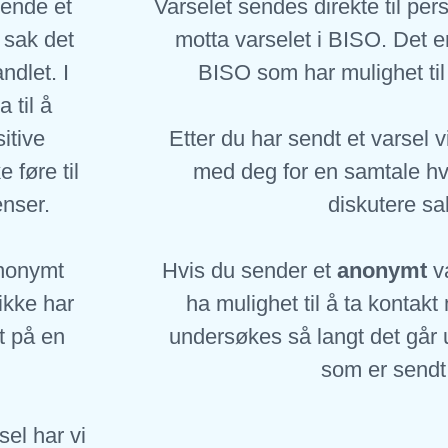
sende et
Varselet sendes direkte til per
 sak det
motta varselet i BISO. Det er
ndlet. I
BISO som har mulighet til 
 til å
itive
Etter du har sendt et varsel v
 føre til
med deg for en samtale hv
enser.
diskutere sa
anonymt
Hvis du sender et
anonymt
va
ikke har
ha mulighet til å ta kontak
t på en
undersøkes så langt det går u
som er sendt
el har vi