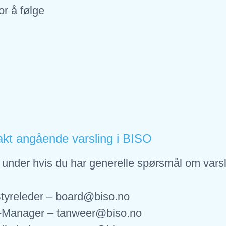
or å følge
kt angående varsling i BISO
under hvis du har generelle spørsmål om vars
tyreleder – board@biso.no
Manager – tanweer@biso.no