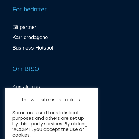
For bedrifter
Bli partner
Karrieredagene
Business Hotspot
Om BISO
Kontakt oss
contact@biso.no
The website uses cookies.
Nydalsveien 37, 0484 Oslo
Some are used for statistical
purposes and others are set up
by third party services. By clicking
‘ACCEPT’, you accept the use of
cookies.