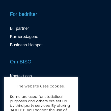
For bedrifter
Bli partner
Karrieredagene
Business Hotspot
Om BISO
Kontakt oss
contact@biso.no
The website uses cookies.
Nydalsveien 37, 0484 Oslo
Some are used for statistical
purposes and others are set up
by third party services. By clicking
‘ACCEPT’, you accept the use of