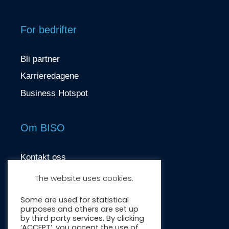
For bedrifter
Bli partner
Karrieredagene
Business Hotspot
Om BISO
Kontakt oss
contact@biso.no
The website uses cookies.
Nydalsveien 37, 0484 Oslo
Some are used for statistical
purposes and others are set up
by third party services. By clicking
‘ACCEPT’, you accept the use of