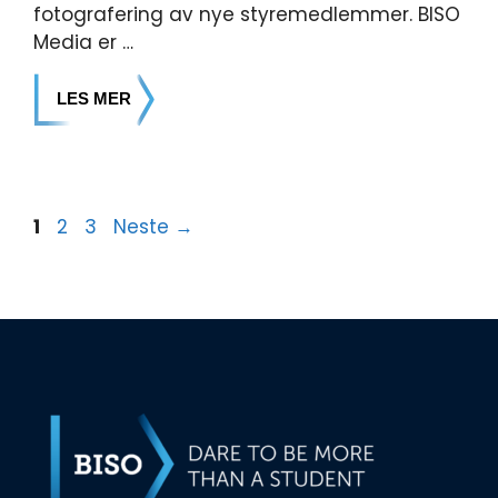
fotografering av nye styremedlemmer. BISO
Media er …
LES MER
1
2
3
Neste
→