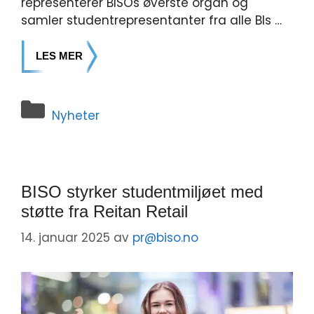
representerer BISOs øverste organ og
samler studentrepresentanter fra alle BIs …
LES MER
Nyheter
BISO styrker studentmiljøet med
støtte fra Reitan Retail
14. januar 2025
av
pr@biso.no