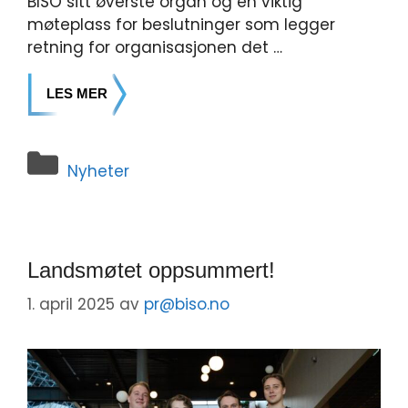
BISO sitt øverste organ og en viktig
møteplass for beslutninger som legger
retning for organisasjonen det …
LES MER
Nyheter
Landsmøtet oppsummert!
1. april 2025
av
pr@biso.no