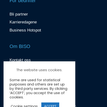
For bedrifter
Bli partner
Karrieredagene
Business Hotspot
Om BISO
Kontakt oss
contact@biso.no
The website uses cookies.
Nydalsveien 37, 0484 Oslo
Some are used for statistical
purposes and others are set up
by third party services. By clicking
‘ACCEPT’, you accept the use of
cookies.
Crafted by:
Wonderwave
.
Cookie settings
ACCEPT