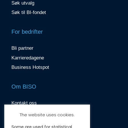
Søk utvalg
Søk til BI-fondet
For bedrifter
Bli partner
Karrieredagene
Business Hotspot
Om BISO
Kontakt oss
contact@biso.no
The website uses cookies.
Nydalsveien 37, 0484 Oslo
Some are used for statistical