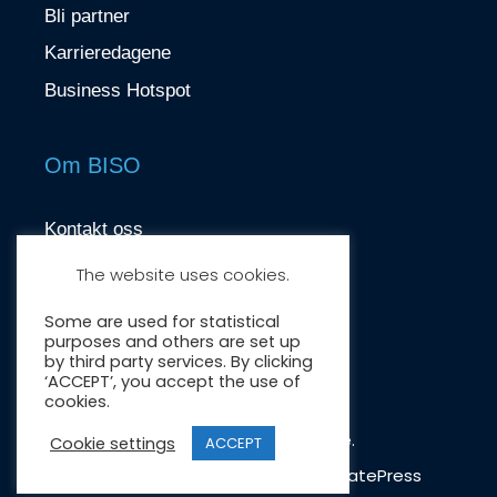
Bli partner
Karrieredagene
Business Hotspot
Om BISO
Kontakt oss
contact@biso.no
The website uses cookies.
Nydalsveien 37, 0484 Oslo
Some are used for statistical
purposes and others are set up
by third party services. By clicking
‘ACCEPT’, you accept the use of
cookies.
Crafted by:
Wonderwave
.
Cookie settings
ACCEPT
© 2026 BISO
• Bygget med
GeneratePress