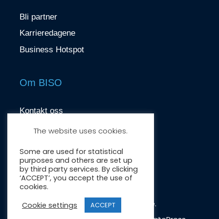
Bli partner
Karrieredagene
Business Hotspot
Om BISO
Kontakt oss
contact@biso.no
The website uses cookies.
Nydalsveien 37, 0484 Oslo
Some are used for statistical
purposes and others are set up
by third party services. By clicking
‘ACCEPT’, you accept the use of
cookies.
Crafted by:
Wonderwave
.
Cookie settings
ACCEPT