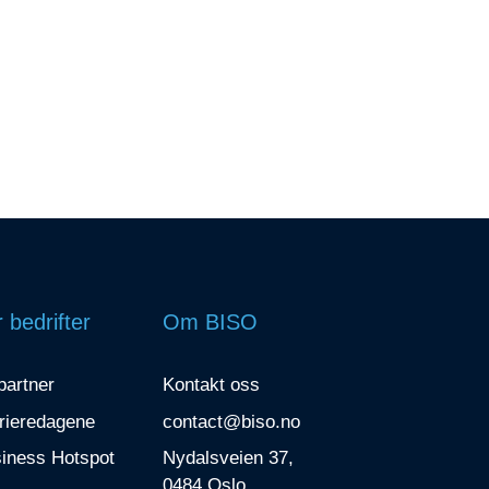
 bedrifter
Om BISO
 partner
Kontakt oss
rieredagene
contact@biso.no
iness Hotspot
Nydalsveien 37,
0484 Oslo