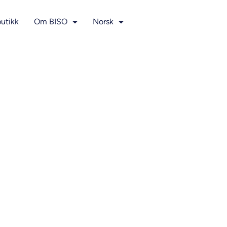
utikk
Om BISO
Norsk