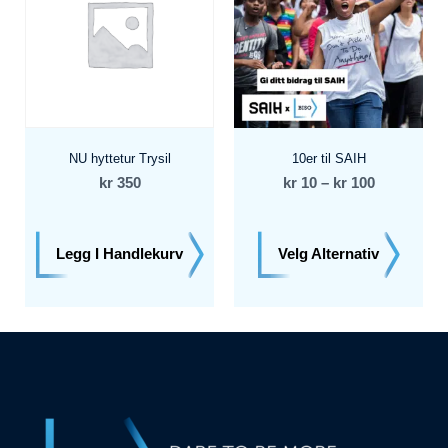
NU hyttetur Trysil
10er til SAIH
kr
350
kr
10
–
kr
100
Legg I Handlekurv
Velg Alternativ