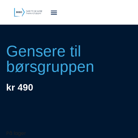
innholdet
Gensere til
børsgruppen
kr
490
På lager