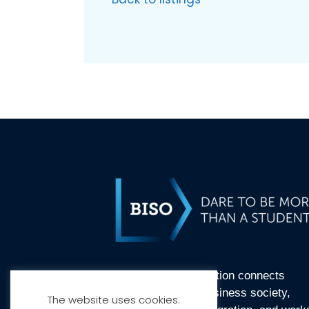
BI Student Organisation connects
students and the business society,
The website uses cookies.