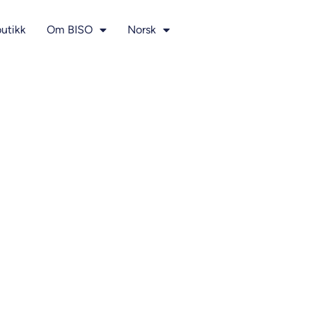
utikk
Om BISO
Norsk