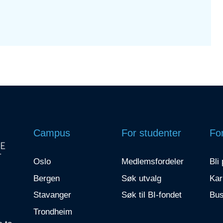
Campus
For studenter
For
Oslo
Medlemsfordeler
Bli
Bergen
Søk utvalg
Kar
Stavanger
Søk til BI-fondet
Bus
Trondheim