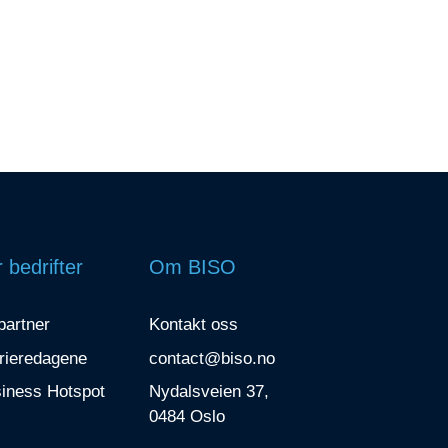
 bedrifter
Om BISO
 partner
Kontakt oss
rieredagene
contact@biso.no
iness Hotspot
Nydalsveien 37,
0484 Oslo