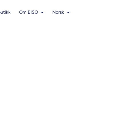
utikk
Om BISO
Norsk