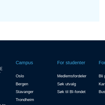
Campus
For studenter
For
Oslo
Medlemsfordeler
Bli
Bergen
Søk utvalg
Kar
Stavanger
Søk til BI-fondet
Bus
Trondheim