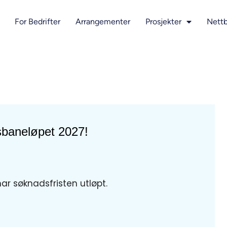
For Bedrifter
Arrangementer
Prosjekter
Nettb
sbaneløpet 2027!
har søknadsfristen utløpt.