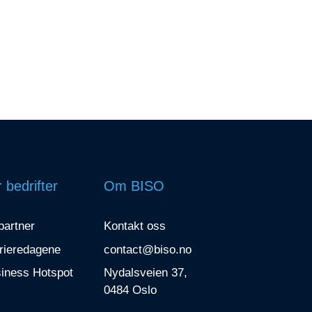
 bedrifter
Om BISO
 partner
Kontakt oss
rieredagene
contact@biso.no
iness Hotspot
Nydalsveien 37,
0484 Oslo