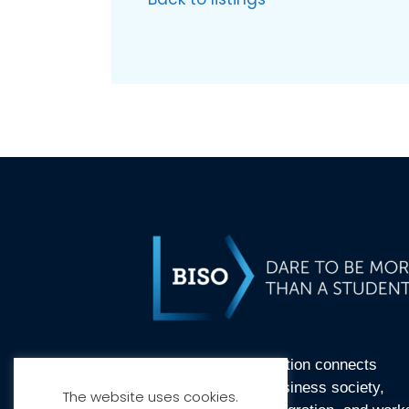
BI Student Organisation connects
students and the business society,
The website uses cookies.