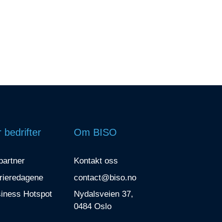
 bedrifter
Om BISO
 partner
Kontakt oss
rieredagene
contact@biso.no
iness Hotspot
Nydalsveien 37,
0484 Oslo