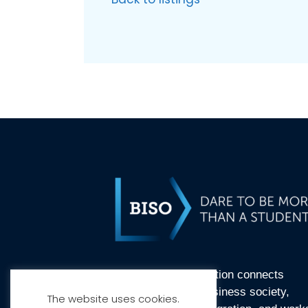
BI Student Organisation connects
students and the business society,
The website uses cookies.