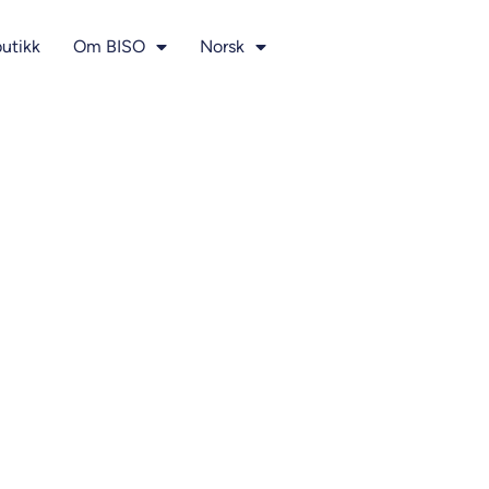
utikk
Om BISO
Norsk