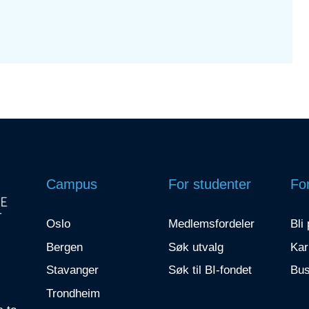
Campus
For studenter
For
Oslo
Medlemsfordeler
Bli
Bergen
Søk utvalg
Kar
Stavanger
Søk til BI-fondet
Bus
Trondheim