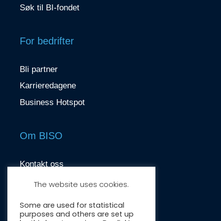
Søk til BI-fondet
For bedrifter
Bli partner
Karrieredagene
Business Hotspot
Om BISO
Kontakt oss
contact@biso.no
The website uses cookies.
Nydalsveien 37, 0484 Oslo
Some are used for statistical
purposes and others are set up