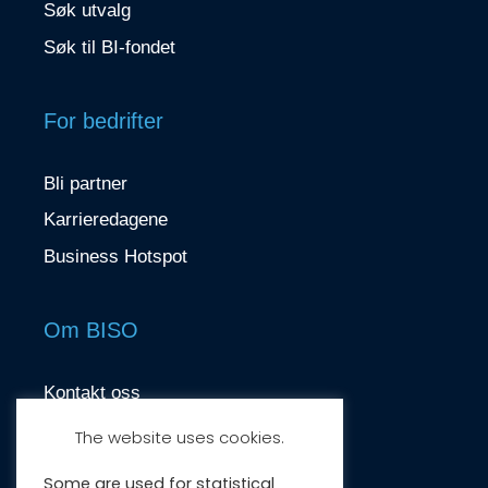
Søk utvalg
Søk til BI-fondet
For bedrifter
Bli partner
Karrieredagene
Business Hotspot
Om BISO
Kontakt oss
contact@biso.no
The website uses cookies.
Nydalsveien 37, 0484 Oslo
Some are used for statistical