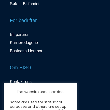
Søk til BI-fondet
For bedrifter
Bli partner
Karrieredagene
Business Hotspot
Om BISO
Kontakt oss
contact@biso.no
The website uses cookies.
Nydalsveien 37, 0484 Oslo
Some are used for statistical
purposes and others are set up