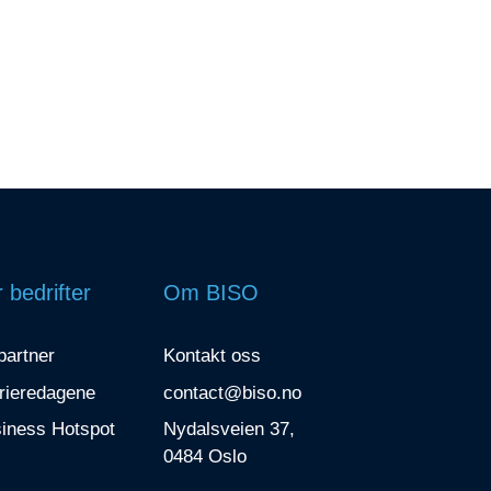
 bedrifter
Om BISO
 partner
Kontakt oss
rieredagene
contact@biso.no
iness Hotspot
Nydalsveien 37,
0484 Oslo