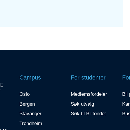
Campus
For studenter
For
Oslo
Medlemsfordeler
Bli
Bergen
Søk utvalg
Kar
Stavanger
Søk til BI-fondet
Bus
Trondheim