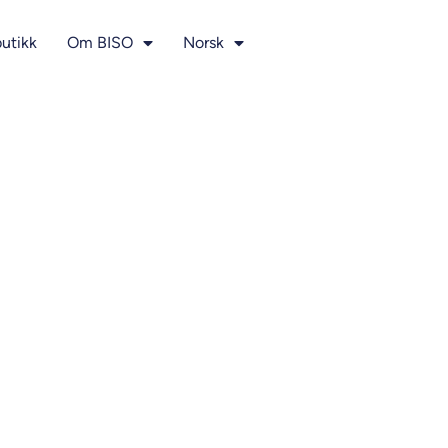
utikk
Om BISO
Norsk