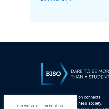
BI Student Organisation connects
students and the business society,
The website uses cookies.