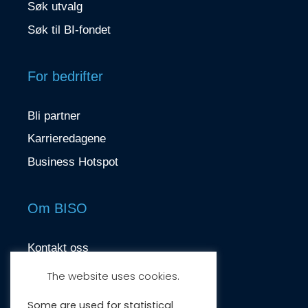
Søk utvalg
Søk til BI-fondet
For bedrifter
Bli partner
Karrieredagene
Business Hotspot
Om BISO
Kontakt oss
contact@biso.no
The website uses cookies.
Nydalsveien 37, 0484 Oslo
Some are used for statistical