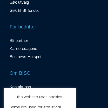
Søk utvalg
Søk til BI-fondet
For bedrifter
Bli partner
Karrieredagene
Business Hotspot
Om BISO
Kontakt oss
contact@biso.no
The website uses cookies.
Nydalsveien 37, 0484 Oslo
Some are used for statistical