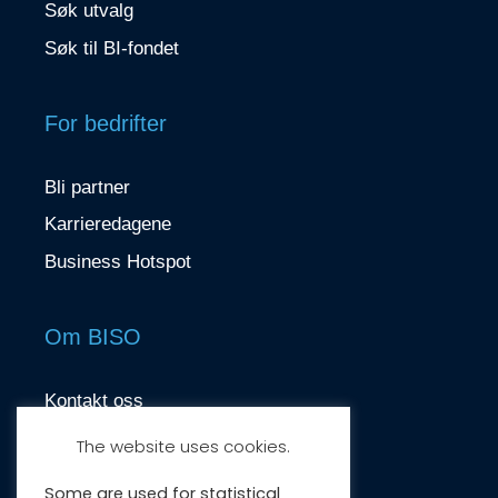
Søk utvalg
Søk til BI-fondet
For bedrifter
Bli partner
Karrieredagene
Business Hotspot
Om BISO
Kontakt oss
contact@biso.no
The website uses cookies.
Nydalsveien 37, 0484 Oslo
Some are used for statistical