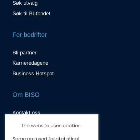
Søk utvalg
Søk til BI-fondet
For bedrifter
Bli partner
Karrieredagene
Business Hotspot
Om BISO
Kontakt oss
contact@biso.no
The website uses cookies.
Nydalsveien 37, 0484 Oslo
Some are used for statistical