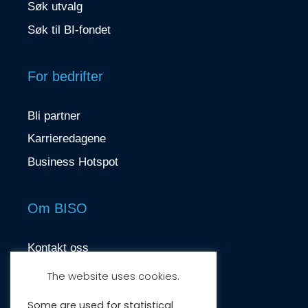
Søk utvalg
Søk til BI-fondet
For bedrifter
Bli partner
Karrieredagene
Business Hotspot
Om BISO
Kontakt oss
contact@biso.no
The website uses cookies.
Nydalsveien 37, 0484 Oslo
Some are used for statistical