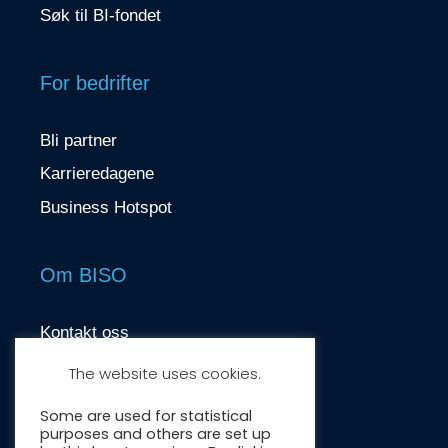
Søk til BI-fondet
For bedrifter
Bli partner
Karrieredagene
Business Hotspot
Om BISO
Kontakt oss
contact@biso.no
The website uses cookies.
Nydalsveien 37, 0484 Oslo
Some are used for statistical
purposes and others are set up